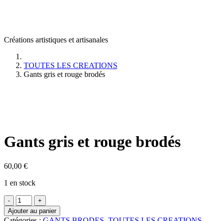
Créations artistiques et artisanales
TOUTES LES CREATIONS
Gants gris et rouge brodés
Gants gris et rouge brodés
60,00
€
1 en stock
quantité
-
+
de
Ajouter au panier
Gants
Catégories :
GANTS BRODES
,
TOUTES LES CREATIONS