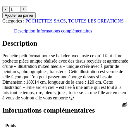
quantité
-
+
de
Ajouter au panier
POCHETTE
Catégories :
POCHETTES SACS
,
TOUTES LES CREATIONS
FILLE
ARC
Description
Informations complémentaires
EN
CIEL
Description
Pochette petit format pour se balader avec juste ce qu’il faut. Une
pochette pièce unique réalisée avec des tissus recyclés et agrémentée
d’une « illustration mixed media » unique créée avec à partir de
peintures, photographies, transferts. Cette illustration est vernie de
telle façon que l’on peut passer une éponge dessus si besoin.
Dimension : 18X14 cm, longueur de la anse : 120 cm. Cette
illustration « Fille arc en ciel » est liée à une amie qui est tout à la
fois tout le temps, rire, pleurs, joies, tristesse…. une fille arc en cien !
à vous de voir où elle vous emporte 🙂
Informations complémentaires
Poids